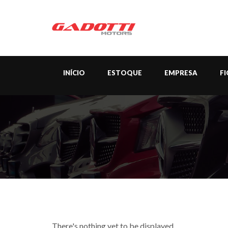
INÍCIO
ESTOQUE
EMPRESA
F
There's nothing yet to be displayed...