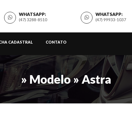
WHATSAPP:
WHATSAPP:
(47) 3288-8510
(47) 99933-1037
ICHA CADASTRAL
CONTATO
» Modelo » Astra