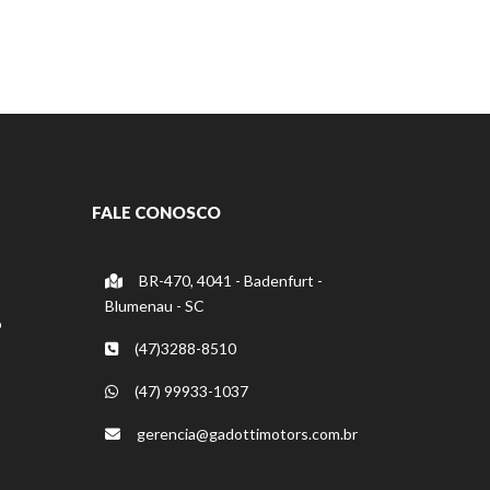
FALE CONOSCO
BR-470, 4041 - Badenfurt -
Blumenau - SC
o
(47)3288-8510
(47) 99933-1037
gerencia@gadottimotors.com.br