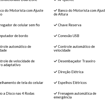
co do Motorista com Ajuste
Banco do Motorista com Ajus
co
de Altura
egador de celular sem fio
Chave Reserva
putador de bordo
Conexão USB
trole automático de
Controle automático de
idade
velocidade
role de velocidade de
Desembaçador Traseiro
ro adaptativo
Direção Elétrica
lhamento de tela do celular
Espelhos Elétricos
o a Disco nas 4 Rodas
Frenagem automática de
emergência