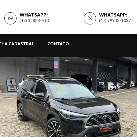
WHATSAPP:
WHATSAPP:
(47) 3288-8510
(47) 99933-1037
ICHA CADASTRAL
CONTATO