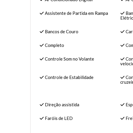
Assistente de Partida em Rampa
Ban
Elétri
Bancos de Couro
Carr
Completo
Com
Controle Som no Volante
Con
veloc
Controle de Estabilidade
Cont
cruzei
Direção assistida
Espe
Faróis de LED
Frei