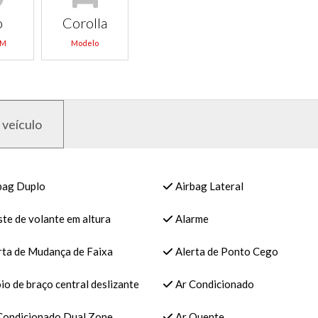
o
Corolla
KM
Modelo
 veículo
bag Duplo
Airbag Lateral
te de volante em altura
Alarme
rta de Mudança de Faixa
Alerta de Ponto Cego
o de braço central deslizante
Ar Condicionado
Condicionado Dual Zone
Ar Quente