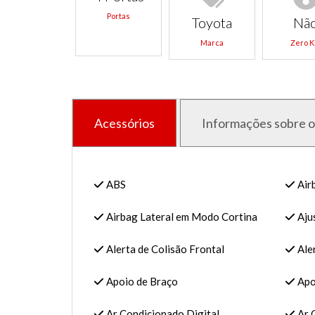
Portas
Toyota
Nã
Marca
Zero 
Acessórios
Informações sobre o
ABS
Air
Airbag Lateral em Modo Cortina
Ajus
Alerta de Colisão Frontal
Ale
Apoio de Braço
Apoi
Ar Condicionado Digital
Ar 