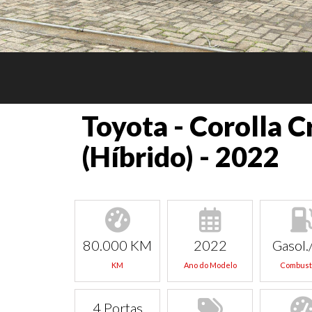
Toyota - Corolla 
(Híbrido) - 2022
80.000 KM
2022
Gasol./
KM
Ano do Modelo
Combust
4 Portas