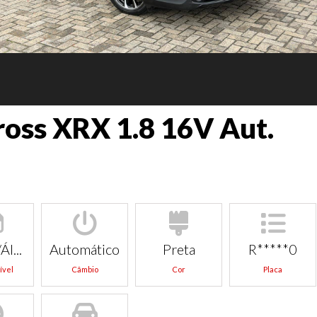
Cross XRX 1.8 16V Aut.
Ál...
Automático
Preta
R*****0
ível
Câmbio
Cor
Placa