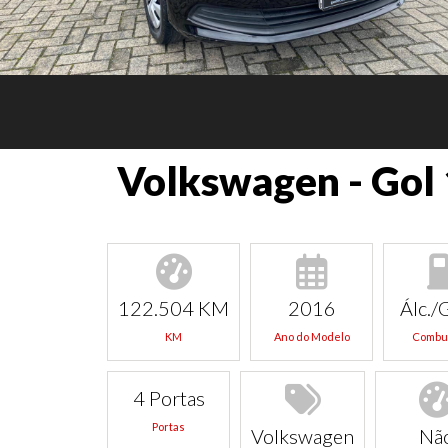
Volkswagen - Gol 
122.504 KM
2016
Álc./
KM
Ano do Modelo
Combus
4 Portas
Portas
Volkswagen
Nã