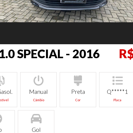
R$
1.0 SPECIAL - 2016
Gasol.
Manual
Preta
Q*****1
tível
Câmbio
Cor
Placa
o
Gol