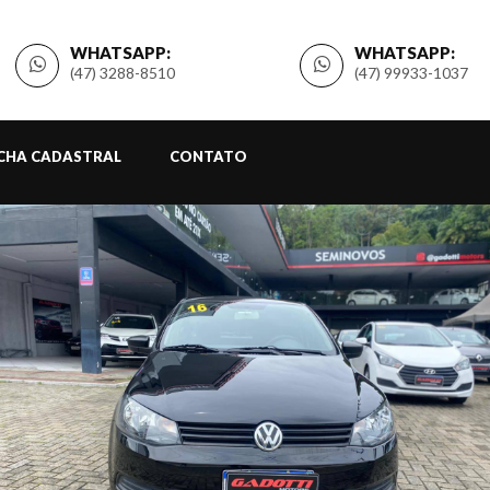
WHATSAPP:
WHATSAPP:
(47) 3288-8510
(47) 99933-1037
ICHA CADASTRAL
CONTATO