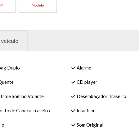
KM
Modelo
 veículo
bag Duplo
Alarme
Quente
CD player
trole Som no Volante
Desembaçador Traseiro
osto de Cabeça Traseiro
Insulfilm
io
Som Original